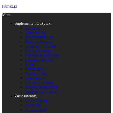
Fitmax.pl
Menu
Suplementy i Odżywki
Kreatyna
Aminokwasy
Przedtreningówki
Spalacze tłuszczu
Witaminy i minerały
Zdrowe tłuszcze
Boostery testosteronu
Ekstrakty roślinne
Białka
Regeneracja
Węglowodany
Aminokwasy
Odżywki na masę
Energia i koncetracja
Suplementy na stawy
Zastosowanie
Na koncetrację
Na pamięć
Na odporność