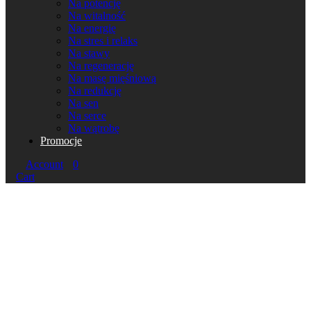
Na potencję
Na witalność
Na energię
Na stres i relaks
Na stawy
Na regenerację
Na masę mięśniową
Na redukcję
Na sen
Na serce
Na wątrobę
Promocje
Account
0
Cart