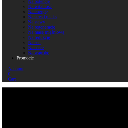
Na potencję
Na witalność
Na energię
Na stres i relaks
Na stawy
Na regenerację
Na masę mięśniową
Na redukcję
Na sen
Na serce
Na wątrobę
Promocje
Account
0
Cart