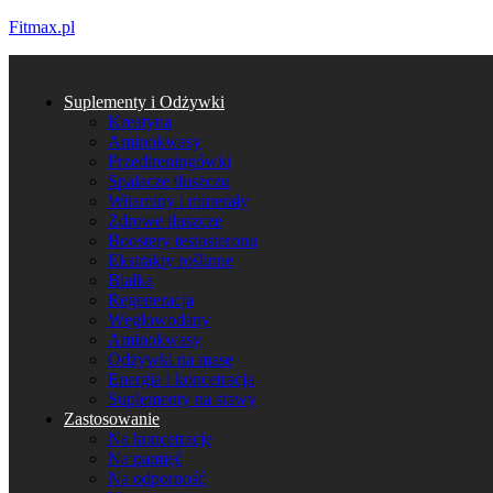
Fitmax.pl
Suplementy i Odżywki
Kreatyna
Aminokwasy
Przedtreningówki
Spalacze tłuszczu
Witaminy i minerały
Zdrowe tłuszcze
Boostery testosteronu
Ekstrakty roślinne
Białka
Regeneracja
Węglowodany
Aminokwasy
Odżywki na masę
Energia i koncetracja
Suplementy na stawy
Zastosowanie
Na koncetrację
Na pamięć
Na odporność