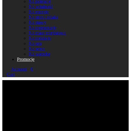
Na potencję
Na witalność
Na energię
Na stres i relaks
Na stawy
Na regenerację
Na masę mięśniową
Na redukcję
Na sen
Na serce
Na wątrobę
Promocje
Account
0
Cart