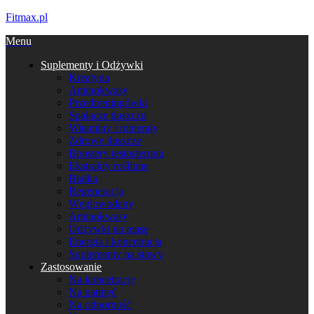
Fitmax.pl
Menu
Suplementy i Odżywki
Kreatyna
Aminokwasy
Przedtreningówki
Spalacze tłuszczu
Witaminy i minerały
Zdrowe tłuszcze
Boostery testosteronu
Ekstrakty roślinne
Białka
Regeneracja
Węglowodany
Aminokwasy
Odżywki na masę
Energia i koncetracja
Suplementy na stawy
Zastosowanie
Na koncetrację
Na pamięć
Na odporność