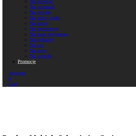
Na potencję
Na witalność
Na energię
Na stres i relaks
Na stawy
Na regenerację
Na masę mięśniową
Na redukcję
Na sen
Na serce
Na wątrobę
Promocje
Account
0
Cart