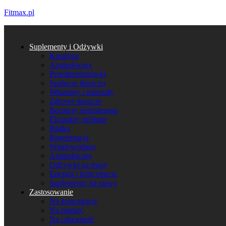
Fitmax.pl
Suplementy i Odżywki
Kreatyna
Aminokwasy
Przedtreningówki
Spalacze tłuszczu
Witaminy i minerały
Zdrowe tłuszcze
Boostery testosteronu
Ekstrakty roślinne
Białka
Regeneracja
Węglowodany
Aminokwasy
Odżywki na masę
Energia i koncetracja
Suplementy na stawy
Zastosowanie
Na koncetrację
Na pamięć
Na odporność