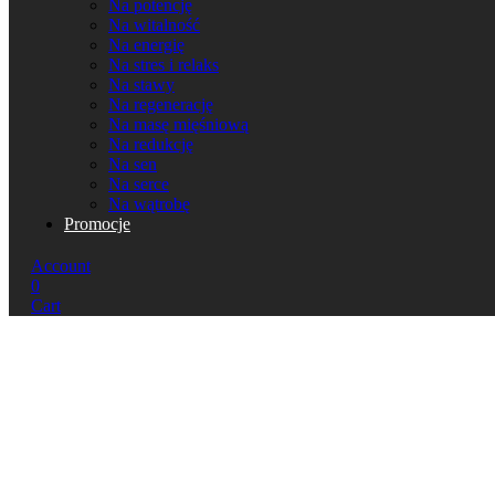
Na potencję
Na witalność
Na energię
Na stres i relaks
Na stawy
Na regenerację
Na masę mięśniową
Na redukcję
Na sen
Na serce
Na wątrobę
Promocje
Account
0
Cart