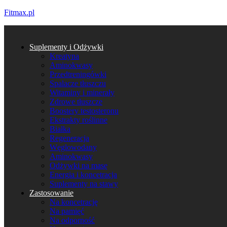
Fitmax.pl
Suplementy i Odżywki
Kreatyna
Aminokwasy
Przedtreningówki
Spalacze tłuszczu
Witaminy i minerały
Zdrowe tłuszcze
Boostery testosteronu
Ekstrakty roślinne
Białka
Regeneracja
Węglowodany
Aminokwasy
Odżywki na masę
Energia i koncetracja
Suplementy na stawy
Zastosowanie
Na koncetrację
Na pamięć
Na odporność