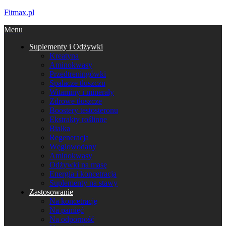
Fitmax.pl
Menu
Suplementy i Odżywki
Kreatyna
Aminokwasy
Przedtreningówki
Spalacze tłuszczu
Witaminy i minerały
Zdrowe tłuszcze
Boostery testosteronu
Ekstrakty roślinne
Białka
Regeneracja
Węglowodany
Aminokwasy
Odżywki na masę
Energia i koncetracja
Suplementy na stawy
Zastosowanie
Na koncetrację
Na pamięć
Na odporność