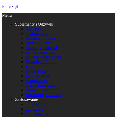
Fitmax.pl
Menu
Suplementy i Odżywki
Kreatyna
Aminokwasy
Przedtreningówki
Spalacze tłuszczu
Witaminy i minerały
Zdrowe tłuszcze
Boostery testosteronu
Ekstrakty roślinne
Białka
Regeneracja
Węglowodany
Aminokwasy
Odżywki na masę
Energia i koncetracja
Suplementy na stawy
Zastosowanie
Na koncetrację
Na pamięć
Na odporność