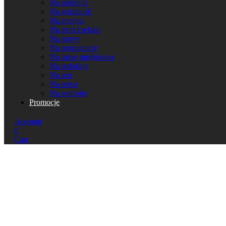
Na potencję
Na witalność
Na energię
Na stres i relaks
Na stawy
Na regenerację
Na masę mięśniową
Na redukcję
Na sen
Na serce
Na wątrobę
Promocje
Account
0
Cart