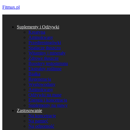
Fitmax.pl
Suplementy i Odżywki
Kreatyna
Aminokwasy
Przedtreningówki
Spalacze tłuszczu
Witaminy i minerały
Zdrowe tłuszcze
Boostery testosteronu
Ekstrakty roślinne
Białka
Regeneracja
Węglowodany
Aminokwasy
Odżywki na masę
Energia i koncetracja
Suplementy na stawy
Zastosowanie
Na koncetrację
Na pamięć
Na odporność