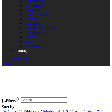
Na potencję
Na witalność
Na energię
Na stres i relaks
Na stawy
Na regenerację
Na masę mięśniową
Na redukcję
Na sen
Na serce
Na wątrobę
Promocje
Account
0
Cart
Filters
Sort by
Latest
Oldest
Alphabetical, A-Z
Alphabetical, Z-A