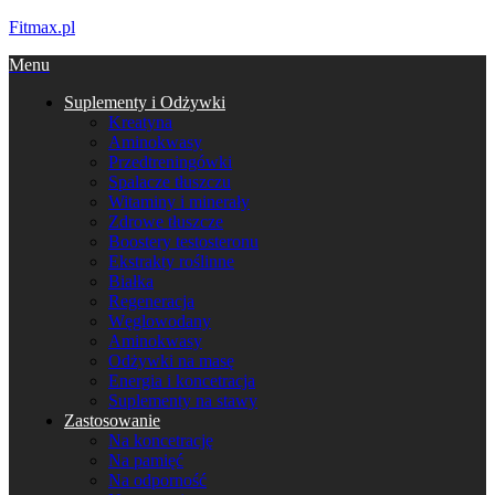
Fitmax.pl
Menu
Suplementy i Odżywki
Kreatyna
Aminokwasy
Przedtreningówki
Spalacze tłuszczu
Witaminy i minerały
Zdrowe tłuszcze
Boostery testosteronu
Ekstrakty roślinne
Białka
Regeneracja
Węglowodany
Aminokwasy
Odżywki na masę
Energia i koncetracja
Suplementy na stawy
Zastosowanie
Na koncetrację
Na pamięć
Na odporność