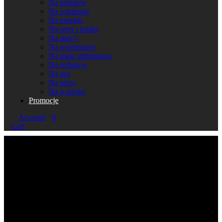
Na potencję
Na witalność
Na energię
Na stres i relaks
Na stawy
Na regenerację
Na masę mięśniową
Na redukcję
Na sen
Na serce
Na wątrobę
Promocje
Account
0
Cart