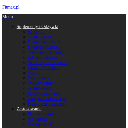
Fitmax.pl
Menu
Suplementy i Odżywki
Kreatyna
Aminokwasy
Przedtreningówki
Spalacze tłuszczu
Witaminy i minerały
Zdrowe tłuszcze
Boostery testosteronu
Ekstrakty roślinne
Białka
Regeneracja
Węglowodany
Aminokwasy
Odżywki na masę
Energia i koncetracja
Suplementy na stawy
Zastosowanie
Na koncetrację
Na pamięć
Na odporność