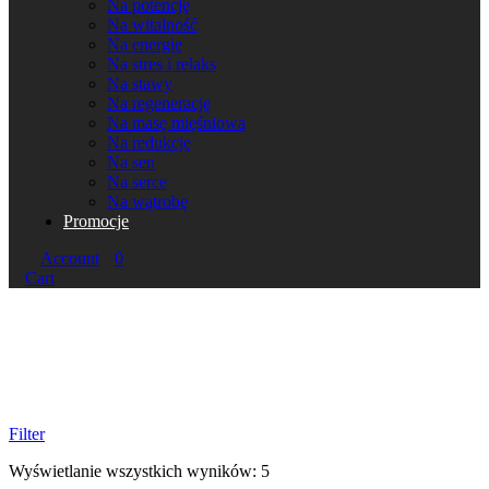
Na potencję
Na witalność
Na energię
Na stres i relaks
Na stawy
Na regenerację
Na masę mięśniową
Na redukcję
Na sen
Na serce
Na wątrobę
Promocje
Account
0
Cart
Filter
Wyświetlanie wszystkich wyników: 5