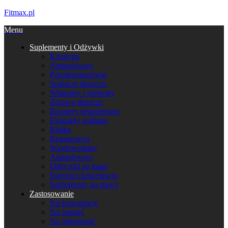
Fitmax.pl
Menu
Suplementy i Odżywki
Kreatyna
Aminokwasy
Przedtreningówki
Spalacze tłuszczu
Witaminy i minerały
Zdrowe tłuszcze
Boostery testosteronu
Ekstrakty roślinne
Białka
Regeneracja
Węglowodany
Aminokwasy
Odżywki na masę
Energia i koncetracja
Suplementy na stawy
Zastosowanie
Na koncetrację
Na pamięć
Na odporność