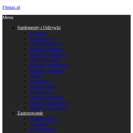
Fitmax.pl
Menu
Suplementy i Odżywki
Kreatyna
Aminokwasy
Przedtreningówki
Spalacze tłuszczu
Witaminy i minerały
Zdrowe tłuszcze
Boostery testosteronu
Ekstrakty roślinne
Białka
Regeneracja
Węglowodany
Aminokwasy
Odżywki na masę
Energia i koncetracja
Suplementy na stawy
Zastosowanie
Na koncetrację
Na pamięć
Na odporność