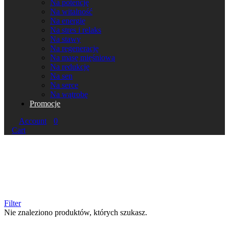
Na potencję
Na witalność
Na energię
Na stres i relaks
Na stawy
Na regenerację
Na masę mięśniową
Na redukcję
Na sen
Na serce
Na wątrobę
Promocje
Account
0
Cart
Filter
Nie znaleziono produktów, których szukasz.