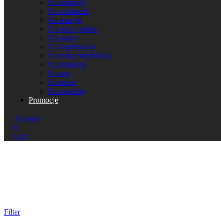
Na potencję
Na witalność
Na energię
Na stres i relaks
Na stawy
Na regenerację
Na masę mięśniową
Na redukcję
Na sen
Na serce
Na wątrobę
Promocje
Account
0
Cart
Filter