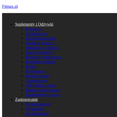
Fitmax.pl
Suplementy i Odżywki
Kreatyna
Aminokwasy
Przedtreningówki
Spalacze tłuszczu
Witaminy i minerały
Zdrowe tłuszcze
Boostery testosteronu
Ekstrakty roślinne
Białka
Regeneracja
Węglowodany
Aminokwasy
Odżywki na masę
Energia i koncetracja
Suplementy na stawy
Zastosowanie
Na koncetrację
Na pamięć
Na odporność