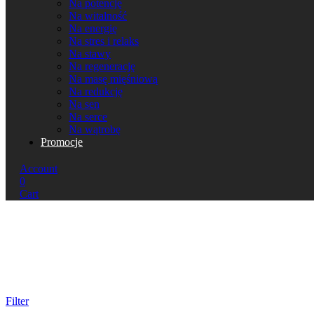
Na potencję
Na witalność
Na energię
Na stres i relaks
Na stawy
Na regenerację
Na masę mięśniową
Na redukcję
Na sen
Na serce
Na wątrobę
Promocje
Account
0
Cart
Filter