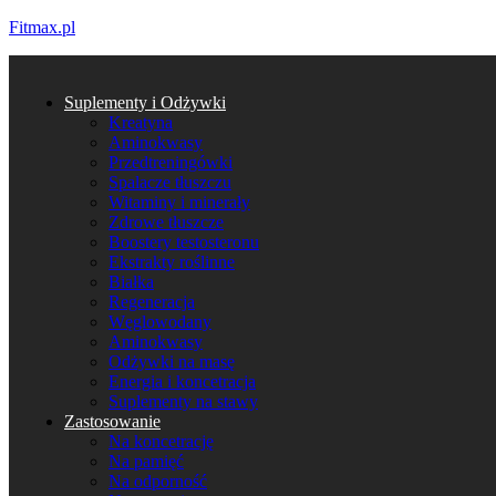
Fitmax.pl
Suplementy i Odżywki
Kreatyna
Aminokwasy
Przedtreningówki
Spalacze tłuszczu
Witaminy i minerały
Zdrowe tłuszcze
Boostery testosteronu
Ekstrakty roślinne
Białka
Regeneracja
Węglowodany
Aminokwasy
Odżywki na masę
Energia i koncetracja
Suplementy na stawy
Zastosowanie
Na koncetrację
Na pamięć
Na odporność