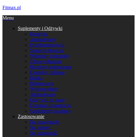
Fitmax.pl
Menu
Suplementy i Odżywki
Kreatyna
Aminokwasy
Przedtreningówki
Spalacze tłuszczu
Witaminy i minerały
Zdrowe tłuszcze
Boostery testosteronu
Ekstrakty roślinne
Białka
Regeneracja
Węglowodany
Aminokwasy
Odżywki na masę
Energia i koncetracja
Suplementy na stawy
Zastosowanie
Na koncetrację
Na pamięć
Na odporność